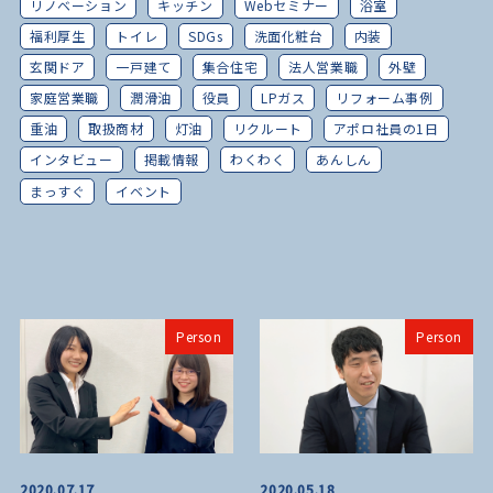
リノベーション
キッチン
Webセミナー
浴室
福利厚生
トイレ
SDGs
洗面化粧台
内装
玄関ドア
一戸建て
集合住宅
法人営業職
外壁
家庭営業職
潤滑油
役員
LPガス
リフォーム事例
重油
取扱商材
灯油
リクルート
アポロ社員の1日
インタビュー
掲載情報
わくわく
あんしん
まっすぐ
イベント
Person
Person
2020.07.17
2020.05.18